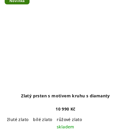
Novinka
Zlatý prsten s motivem kruhu s diamanty
10 990 Kč
žluté zlato
bílé zlato
růžové zlato
skladem