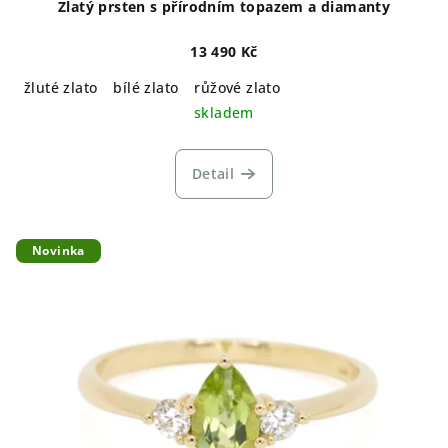
ů
Zlatý prsten s přírodním topazem a diamanty
13 490 Kč
žluté zlato
bílé zlato
růžové zlato
skladem
Detail
Novinka