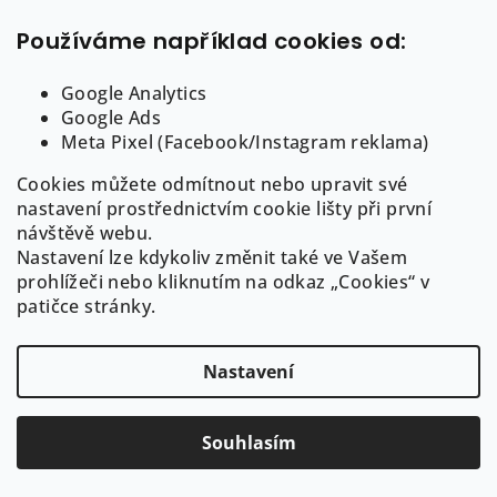
Používáme například cookies od:
Google Analytics
Google Ads
Zlatý prsten s olivínem
Meta Pixel (Facebook/Instagram reklama)
11 290 Kč
Cookies můžete odmítnout nebo upravit své
nastavení prostřednictvím cookie lišty při první
žluté zlato
bílé zlato
růžové zlato
návštěvě webu.
skladem
Nastavení lze kdykoliv změnit také ve Vašem
prohlížeči nebo kliknutím na odkaz „Cookies“ v
patičce stránky.
Detail
Nastavení
Načíst 7 dalších
Souhlasím
S
t
1
2
O
r