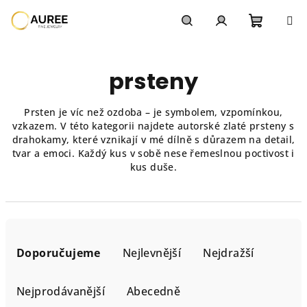
Přejít
na
obsah
Nákupn
Hledat
Přihlášení
prsteny
košík
Prsten je víc než ozdoba – je symbolem, vzpomínkou,
vzkazem. V této kategorii najdete autorské zlaté prsteny s
drahokamy, které vznikají v mé dílně s důrazem na detail,
tvar a emoci. Každý kus v sobě nese řemeslnou poctivost i
kus duše.
Ř
a
Doporučujeme
Nejlevnější
Nejdražší
z
e
Nejprodávanější
Abecedně