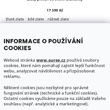
17 390 Kč
žluté zlato
bílé zlato
růžové zlato
do 3 týdnů
INFORMACE O POUŽÍVÁNÍ
Detail
COOKIES
Webová stránka
www.auree.cz
používá soubory
cookies, které nám pomáhají zajistit lepší funkčnost
webu, analyzovat návštěvnost a přizpůsobovat
reklamu.
Některé cookies jsou nezbytné pro správné
fungování stránek (technické a funkční cookies).
Ostatní cookies využíváme pouze na základě Vašeho
souhlasu (např. analytické a marketingové).