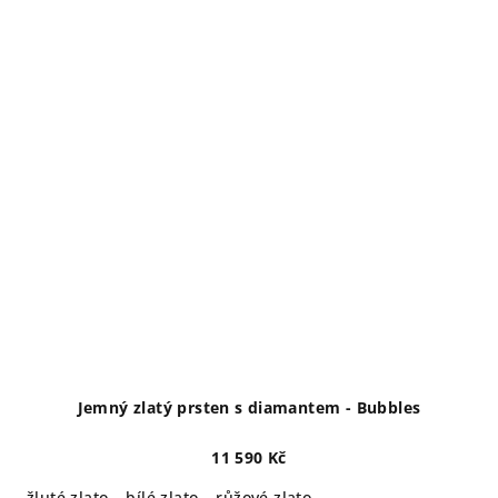
Jemný zlatý prsten s diamantem - Bubbles
11 590 Kč
žluté zlato
bílé zlato
růžové zlato