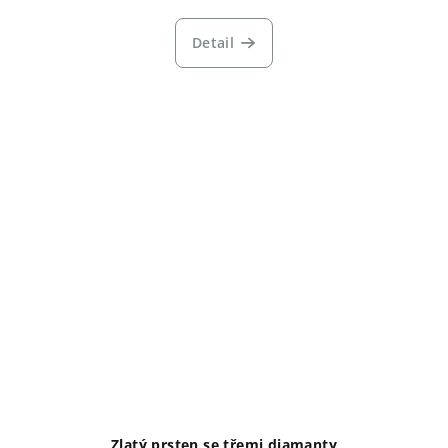
Detail
Zlatý prsten se třemi diamanty