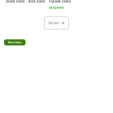
žluté zlato
bílé zlato
růžové zlato
skladem
Detail
Novinka