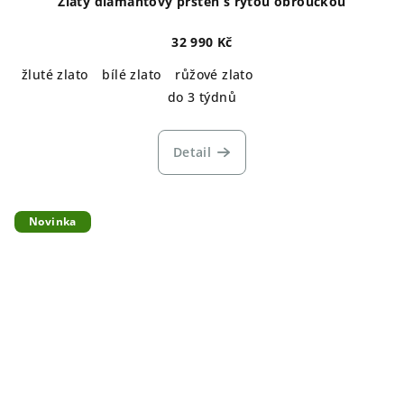
Zlatý diamantový prsten s rytou obroučkou
32 990 Kč
žluté zlato
bílé zlato
růžové zlato
do 3 týdnů
Detail
Novinka