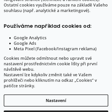
a
Ostatní cookies využíváme pouze na základě Vašeho
info
@
auree.cz
t
souhlasu (např. analytické a marketingové).
722 21 21 92
í
Používáme například cookies od:
Google Analytics
Google Ads
Informace pro Vás
Meta Pixel (Facebook/Instagram reklama)
Cookies můžete odmítnout nebo upravit své
O AUREE
nastavení prostřednictvím cookie lišty při první
Obchodní podmínky
návštěvě webu.
Puncovní značení a ryzost šperků
Nastavení lze kdykoliv změnit také ve Vašem
GDPR
prohlížeči nebo kliknutím na odkaz „Cookies“ v
Cookies
patičce stránky.
Nastavení
Copyright 2026
AUREE | Fine Jewelry
. Všechna práva