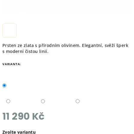
Prsten ze zlata s přírodním olivínem. Elegantní, svěží šperk
s moderní čistou linií.
VARIANTA:
11 290 Kč
Měrná
Zvolte variantu
cena: