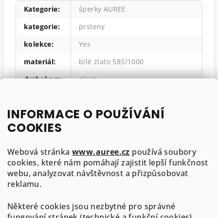
Kategorie
:
šperky AUREE
kategorie
:
prsteny
kolekce
:
Yes
materiál
:
bílé zlato 585/1000
drahokam
:
olivín
minimalistický
,
zásnubní
,
1
styl
:
kámen
INFORMACE O POUŽÍVÁNÍ
velikost
:
52
,
53
COOKIES
hmotnost
:
2,00g
Webová stránka
www.auree.cz
používá soubory
cookies, které nám pomáhají zajistit lepší funkčnost
webu, analyzovat návštěvnost a přizpůsobovat
Z
reklamu.
á
Některé cookies jsou nezbytné pro správné
p
Kontakt
fungování stránek (technické a funkční cookies).