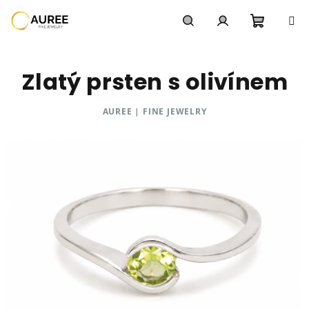
Přejít
na
obsah
Nákupn
Hledat
Přihlášení
Zlatý prsten s olivínem
košík
AUREE | FINE JEWELRY