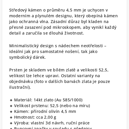
Středový kámen o průměru 4,5 mm je uchycen v
moderním a plynulém designu, který obepíná kámen
jako ochranná vlna. Zásadní důraz byl kladen na
přesné zasazení pod mikroskopem, aby vynikl každý
detail a zaručila se dlouhá životnost.
Minimalistický design s nádechem neotřelosti –
ideální jak pro samostatné nošení, tak jako
symbolický dárek.
Prsten je skladem ve bílém zlatě a velikosti 52,5,
velikost lze lehce upravi. Ostatní varianty na
objednávku (foto v dalších barvách zlata je pouze
ilustrační).
🔸 Materiál: 14kt zlato (Au 585/1000)
🔸 Velikost prstenu: 52,5 (nebo na míru)
🔸 Kámen: přírodní olivín 4,5 mm
🔸 Hmotnost: cca 2,00 g
🔸 Výroba: vlastní 3d návrh, ruční práce
🔸 Puncovní značky v souladu s předpisy