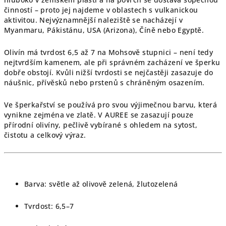
činností – proto jej najdeme v oblastech s vulkanickou
aktivitou. Nejvýznamnější naleziště se nacházejí v
Myanmaru, Pákistánu, USA (Arizona), Číně nebo Egyptě.
Olivín má tvrdost 6,5 až 7 na Mohsově stupnici – není tedy
nejtvrdším kamenem, ale při správném zacházení ve šperku
dobře obstojí. Kvůli nižší tvrdosti se nejčastěji zasazuje do
náušnic, přívěsků nebo prstenů s chráněným osazením.
Ve šperkařství se používá pro svou výjimečnou barvu, která
vynikne zejména ve zlatě. V AUREE se zasazují pouze
přírodní olivíny, pečlivě vybírané s ohledem na sytost,
čistotu a celkový výraz.
Barva: světle až olivově zelená, žlutozelená
Tvrdost: 6,5–7