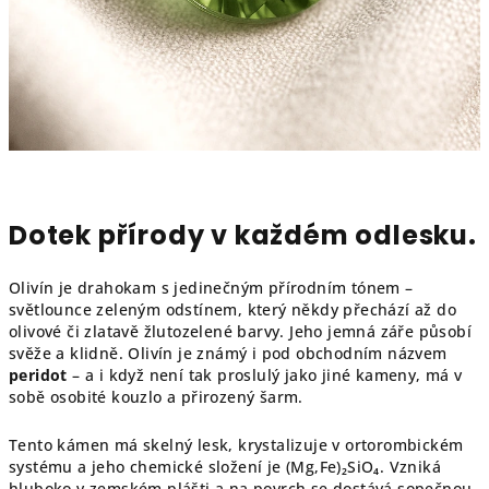
Dotek přírody v každém odlesku.
Olivín je drahokam s jedinečným přírodním tónem –
světlounce zeleným odstínem, který někdy přechází až do
olivové či zlatavě žlutozelené barvy. Jeho jemná záře působí
svěže a klidně. Olivín je známý i pod obchodním názvem
peridot
– a i když není tak proslulý jako jiné kameny, má v
sobě osobité kouzlo a přirozený šarm.
Tento kámen má skelný lesk, krystalizuje v ortorombickém
systému a jeho chemické složení je (Mg,Fe)₂SiO₄. Vzniká
hluboko v zemském plášti a na povrch se dostává sopečnou