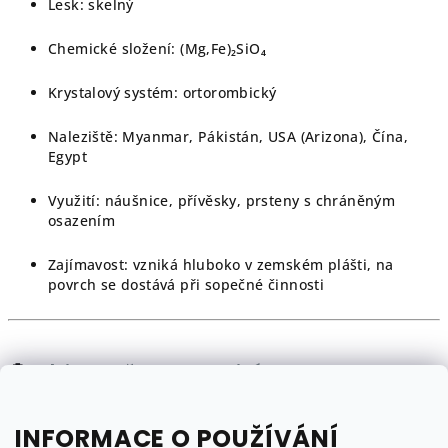
Lesk: skelný
Chemické složení: (Mg,Fe)₂SiO₄
Krystalový systém: ortorombický
Naleziště: Myanmar, Pákistán, USA (Arizona), Čína,
Egypt
Využití: náušnice, přívěsky, prsteny s chráněným
osazením
Zajímavost: vzniká hluboko v zemském plášti, na
povrch se dostává při sopečné činnosti
💎
Objevte šperky s olivínem
Něžná zeleň s přirozeným leskem – jemný, ale
INFORMACE O POUŽÍVÁNÍ
nepřehlédnutelný kámen.