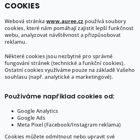
COOKIES
Webová stránka
www.auree.cz
používá soubory
Další článek
cookies, které nám pomáhají zajistit lepší funkčnost
webu, analyzovat návštěvnost a přizpůsobovat
Z
reklamu.
á
Některé cookies jsou nezbytné pro správné
p
Kontakt
fungování stránek (technické a funkční cookies).
a
Ostatní cookies využíváme pouze na základě Vašeho
info
@
auree.cz
t
souhlasu (např. analytické a marketingové).
722 21 21 92
í
Používáme například cookies od:
Google Analytics
Google Ads
Informace pro Vás
Meta Pixel (Facebook/Instagram reklama)
Cookies můžete odmítnout nebo upravit své
O AUREE