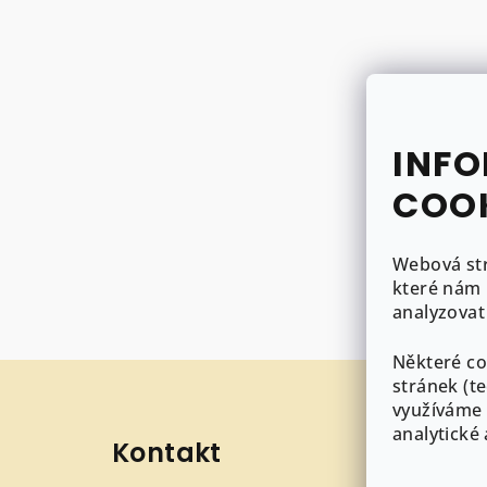
INFO
COO
Webová st
které nám 
analyzovat
Některé co
Z
stránek (t
á
využíváme 
analytické
Kontakt
Inf
p