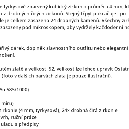
 tyrkysově zbarvený kubický zirkon o průměru 4 mm, k
 z drobných čirých zirkonů. Stejný třpyt pokračuje i po
e je celkem zasazeno 24 drobných kamenů. Všechny zir
 zasazeny pod mikroskopem, aby vydržely každodenní n
zářivý dárek, doplněk slavnostního outfitu nebo elegantní
nošení.
tém zlatě a velikosti 52, velikost lze lehce upravit Ostatn
(foto v dalších barvách zlata je pouze ilustrační).
 (Au 585/1000)
g
a míru)
zirkonie (4 mm, tyrkysová), 24× drobná čirá zirkonie
ávrh, ruční práce
ouladu s předpisy