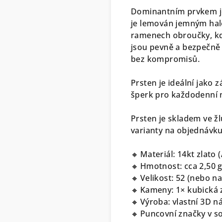
Dominantním prvkem je
je lemován jemným halo
ramenech obroučky, kd
jsou pevně a bezpečně
bez kompromisů.
Prsten je ideální jako 
šperk pro každodenní 
Prsten je skladem ve žlu
varianty na objednávku 
🔸 Materiál: 14kt zlato
🔸 Hmotnost: cca 2,50 
🔸 Velikost: 52 (nebo n
🔸 Kameny: 1× kubická 
🔸 Výroba: vlastní 3D n
🔸 Puncovní značky v s