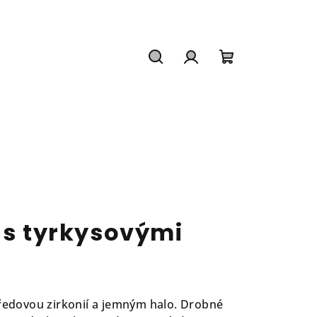
Hledat
Přihlášení
Nákupní
košík
 s tyrkysovými
tředovou zirkonií a jemným halo. Drobné