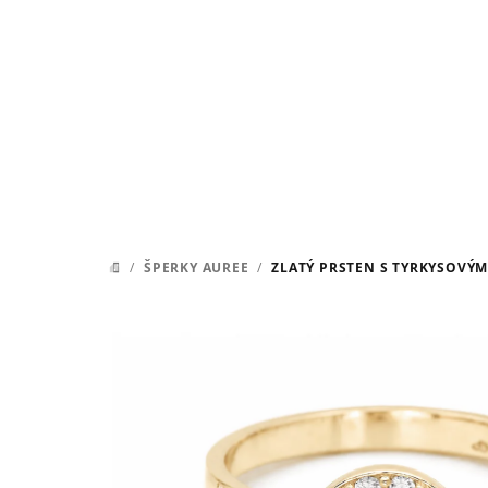
Přejít
na
obsah
/
ŠPERKY AUREE
/
ZLATÝ PRSTEN S TYRKYSOVÝM
DOMŮ