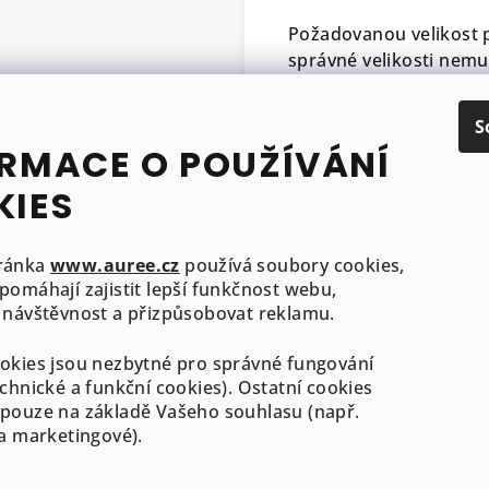
Požadovanou velikost 
správné velikosti nemu
úprava velikosti zdar
velikosti, nebo pokud s
S
vyrobíme pro Vás nový
RMACE O POUŽÍVÁNÍ
dodáním přibližně do 3
KIES
Prsten vám přijde v el
připraven Vás potěšit.
ránka
www.auree.cz
používá soubory cookies,
pomáhají zajistit lepší funkčnost webu,
 návštěvnost a přizpůsobovat reklamu.
okies jsou nezbytné pro správné fungování
echnické a funkční cookies). Ostatní cookies
pouze na základě Vašeho souhlasu (např.
 a marketingové).
ormace pro Vás