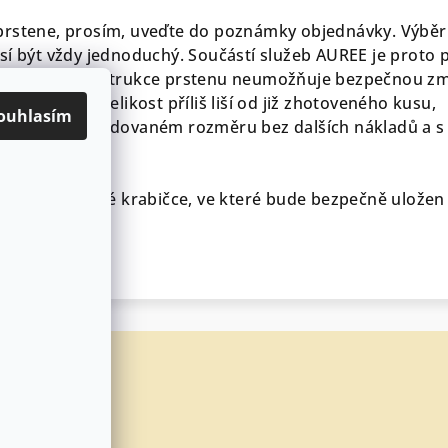
prstene, prosím, uveďte do poznámky objednávky. Výběr
sí být vždy jednoduchý. Součástí služeb AUREE je proto 
ma. Pokud konstrukce prstenu neumožňuje bezpečnou z
e objednaná velikost příliš liší od již zhotoveného kusu,
ouhlasím
 prsten v požadovaném rozměru bez dalších nákladů a s
 týdnů.
egantní dárkové krabičce, ve které bude bezpečně uložen