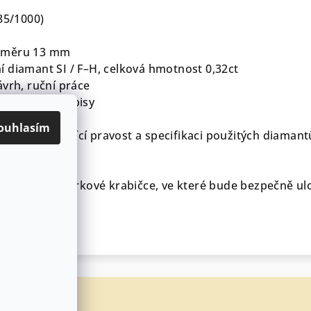
585/1000)
růměru 13 mm
í diamant SI / F–H, celková hmotnost 0,32ct
ávrh, ruční práce
ouladu s předpisy
ouhlasím
ifikát potvrzující pravost a specifikaci použitých diamant
v elegantní dárkové krabičce, ve které bude bezpečně ul