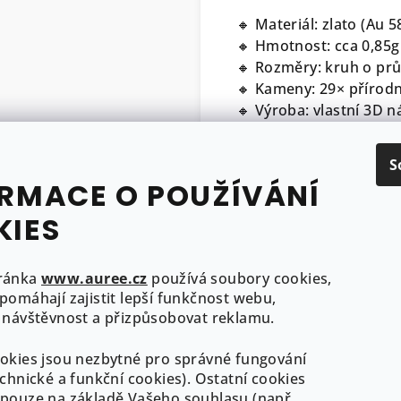
🔸 Materiál: zlato (Au 
🔸 Hmotnost: cca 0,85g
🔸 Rozměry: kruh o p
🔸 Kameny: 29× přírodn
🔸 Výroba: vlastní 3D n
🔸 Puncovní značky v s
S
Součástí šperku je cert
RMACE O POUŽÍVÁNÍ
drahokamů či perel
KIES
Náhrdelník vám přijde 
a připraven zazářit.
ránka
www.auree.cz
používá soubory cookies,
pomáhají zajistit lepší funkčnost webu,
 návštěvnost a přizpůsobovat reklamu.
okies jsou nezbytné pro správné fungování
echnické a funkční cookies). Ostatní cookies
pouze na základě Vašeho souhlasu (např.