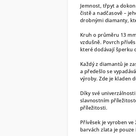
Jemnost, třpyt a dokon
čistě a nadčasově – je
drobnými diamanty, kte
Kruh o průměru 13 mm j
vzdušně. Povrch přívěsk
které dodávají šperku d
Každý z diamantů je za
a předešlo se vypadáv
výroby. Zde je kladen 
Díky své univerzálnost
slavnostním příležitos
příležitosti.
Přívěsek je vyroben ve 
barvách zlata je pouze i