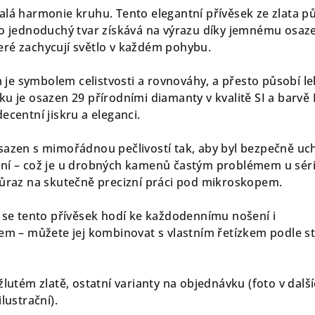
alá harmonie kruhu. Tento elegantní přívěsek ze zlata p
ho jednoduchý tvar získává na výrazu díky jemnému osaz
ré zachycují světlo v každém pohybu.
e symbolem celistvosti a rovnováhy, a přesto působí le
u je osazen 29 přírodními diamanty v kvalitě SI a barvě 
ecentní jiskru a eleganci.
sazen s mimořádnou pečlivostí tak, aby byl bezpečně uc
ání – což je u drobných kamenů častým problémem u sér
důraz na skutečně precizní práci pod mikroskopem.
i se tento přívěsek hodí ke každodennímu nošení i
tem – můžete jej kombinovat s vlastním řetízkem podle st
žlutém zlatě, ostatní varianty na objednávku (foto v dalš
lustrační).