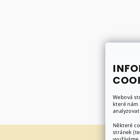
INFO
COO
Webová st
které nám 
analyzovat
Některé co
Z
stránek (t
využíváme 