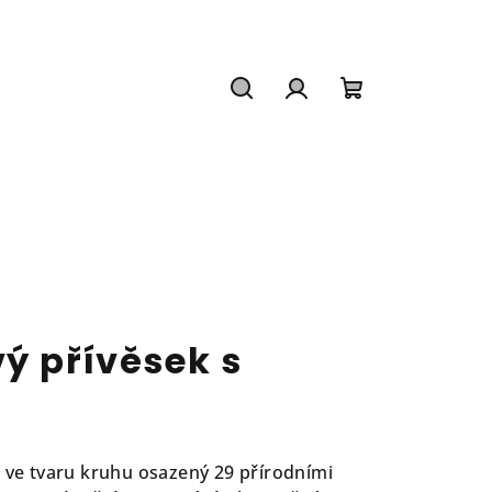
Hledat
Přihlášení
Nákupní
košík
ý přívěsek s
a ve tvaru kruhu osazený 29 přírodními