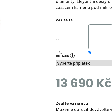
diamanty. Elegantní design,
zasazení kamenů pod mikr
VARIANTA:
?
ŘETÍZEK
13 690 Kč
Měrná
cena:
Zvolte variantu
Můžeme doručit do:
Zvolte 