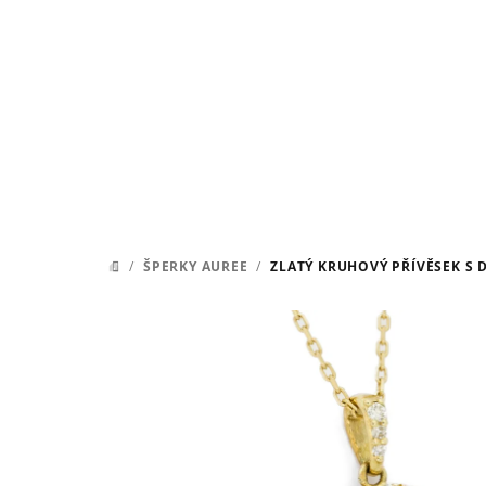
Přejít
na
obsah
/
ŠPERKY AUREE
/
ZLATÝ KRUHOVÝ PŘÍVĚSEK S 
DOMŮ