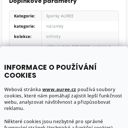
Doplňkové parametry
Kategorie
:
šperky AUREE
kategorie
:
náramky
kolekce
:
Infinity
růžové zlato 585/1000
,
nylonová
materiál
:
šňůrka
drahokam
:
diamant
INFORMACE O POUŽÍVÁNÍ
styl
:
minimalistický
,
více kamenů
COOKIES
hmotnost
:
1,25g
Webová stránka
www.auree.cz
používá soubory
cookies, které nám pomáhají zajistit lepší funkčnost
webu, analyzovat návštěvnost a přizpůsobovat
Z
reklamu.
á
Některé cookies jsou nezbytné pro správné
p
Kontakt
fungování stránek (technické a funkční cookies).