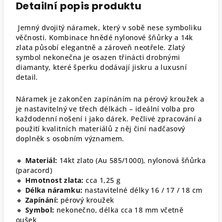
Detailní popis produktu
Jemný dvojitý náramek, který v sobě nese symboliku
věčnosti. Kombinace hnědé nylonové šňůrky a 14k
zlata působí elegantně a zároveň neotřele. Zlatý
symbol nekonečna je osazen třinácti drobnými
diamanty, které šperku dodávají jiskru a luxusní
detail.
Náramek je zakončen zapínáním na pérový kroužek a
je nastavitelný ve třech délkách – ideální volba pro
každodenní nošení i jako dárek. Pečlivé zpracování a
použití kvalitních materiálů z něj činí nadčasový
doplněk s osobním významem.
🔸
Materiál:
14kt zlato (Au 585/1000), nylonová šňůrka
(paracord)
🔸
Hmotnost zlata:
cca 1,25 g
🔸
Délka náramku:
nastavitelné délky 16 / 17 / 18 cm
🔸
Zapínání:
pérový kroužek
🔸
Symbol:
nekonečno, délka cca 18 mm včetně
oušek