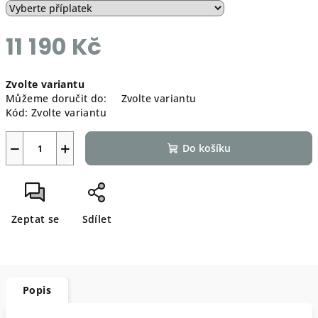
11 190 Kč
Měrná
Zvolte variantu
cena:
Můžeme doručit do:
Zvolte variantu
Kód:
Zvolte variantu
−
+
Do košíku
Zeptat se
Sdílet
Popis