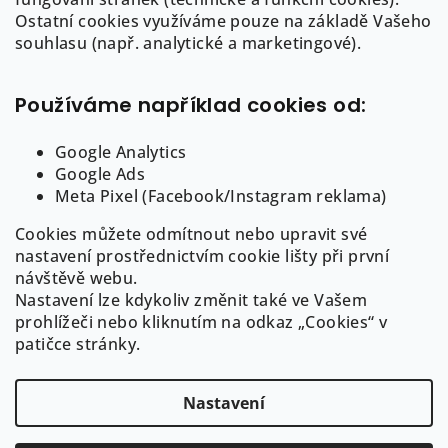
a
Ostatní cookies využíváme pouze na základě Vašeho
info
@
auree.cz
t
souhlasu (např. analytické a marketingové).
722 21 21 92
í
Používáme například cookies od:
Google Analytics
Google Ads
Informace pro Vás
Meta Pixel (Facebook/Instagram reklama)
Cookies můžete odmítnout nebo upravit své
O AUREE
nastavení prostřednictvím cookie lišty při první
Obchodní podmínky
návštěvě webu.
Puncovní značení a ryzost šperků
Nastavení lze kdykoliv změnit také ve Vašem
GDPR
prohlížeči nebo kliknutím na odkaz „Cookies“ v
Cookies
patičce stránky.
Nastavení
Copyright 2026
AUREE | Fine Jewelry
. Všechna práva