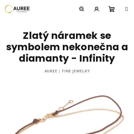
Přejít
na
obsah
Nákupn
Hledat
Přihlášení
Zlatý náramek se
košík
symbolem nekonečna a
diamanty - Infinity
AUREE | FINE JEWELRY