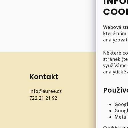
INFO
COO
Webová st
které nám 
analyzovat
Některé co
Z
stránek (t
á
využíváme 
analytické
Kontakt
Inf
p
a
Použív
info
@
auree.cz
O AUR
t
722 21 21 92
Obcho
Googl
Puncov
í
Googl
šperk
Meta 
GDPR
Cookies mů