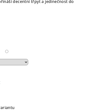
přináší decentní třpyt a jedinečnost do
č
variantu