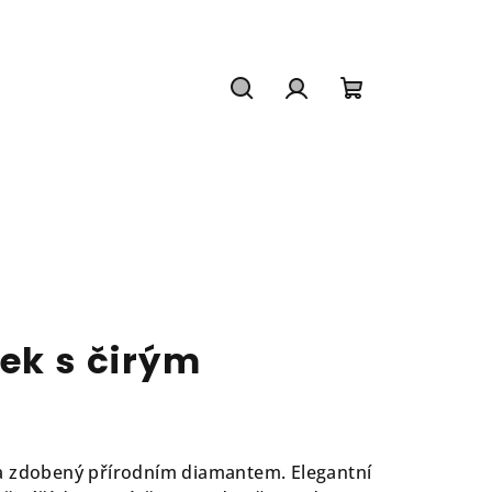
Hledat
Přihlášení
Nákupní
košík
ek s čirým
a zdobený přírodním diamantem. Elegantní