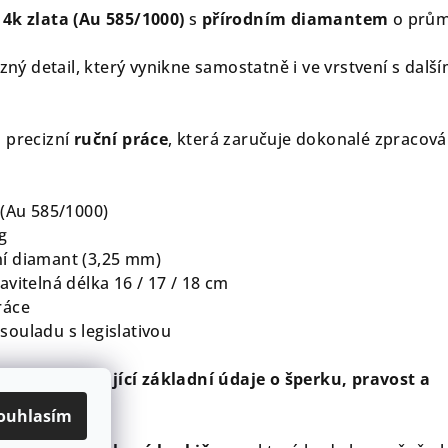
4k zlata (Au 585/1000)
s
přírodním diamantem
o prů
azný detail, který vynikne samostatně i ve vrstvení s další
 precizní
ruční práce
, která zaručuje dokonalé zpracová
 (Au 585/1000)
g
ní diamant (3,25 mm)
vitelná délka 16 / 17 / 18 cm
ráce
souladu s legislativou
ifikát potvrzující základní údaje o šperku, pravost a
h drahokamů.
ouhlasím