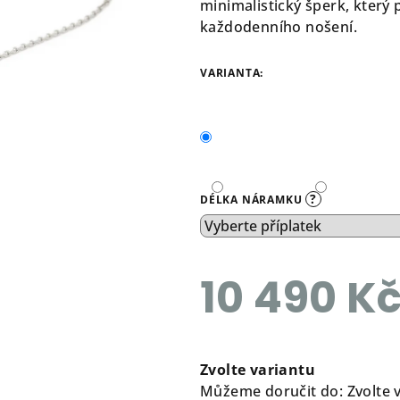
minimalistický šperk, který 
každodenního nošení.
VARIANTA:
?
DÉLKA NÁRAMKU
10 490 K
Měrná
cena:
Zvolte variantu
Můžeme doručit do:
Zvolte 