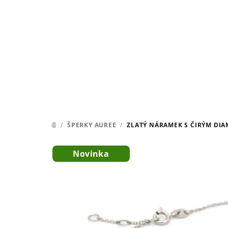
Přejít
na
obsah
/
ŠPERKY AUREE
/
ZLATÝ NÁRAMEK S ČIRÝM DI
DOMŮ
Novinka