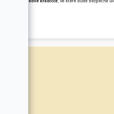
v
elegantní dárkové krabičce
, ve které bude bezpečně u