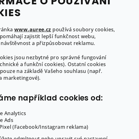
RMACE O POUŽÍVÁNÍ
Náramek Vám dorazí 
a připraven zazářit.
KIES
ránka
www.auree.cz
používá soubory cookies,
pomáhají zajistit lepší funkčnost webu,
 návštěvnost a přizpůsobovat reklamu.
okies jsou nezbytné pro správné fungování
echnické a funkční cookies). Ostatní cookies
pouze na základě Vašeho souhlasu (např.
 a marketingové).
ormace pro Vás
áme například cookies od:
EE
dní podmínky
e Analytics
ní značení a ryzost
e Ads
ů
Pixel (Facebook/Instagram reklama)
žete odmítnout nebo upravit své nastavení