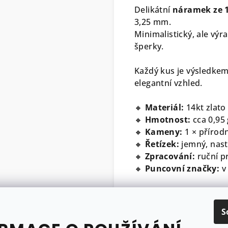
Delikátní
náramek ze 1
3,25 mm.
Minimalistický, ale výr
šperky.
Každý kus je výsledkem
elegantní vzhled.
🔸
Materiál:
14kt zlato
🔸
Hmotnost:
cca 0,95 
🔸
Kameny:
1 × přírod
🔸
Řetízek:
jemný, nasta
🔸
Zpracování:
ruční p
🔸
Puncovní značky:
v 
Součástí šperku je
cert
specifikaci použitýc
S