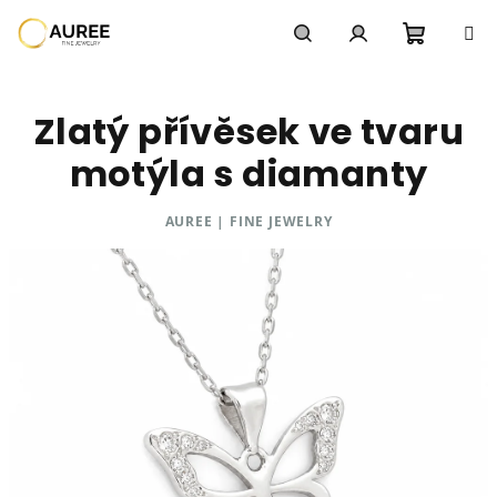
Přejít
na
obsah
Nákupn
Hledat
Přihlášení
Zlatý přívěsek ve tvaru
košík
motýla s diamanty
AUREE | FINE JEWELRY