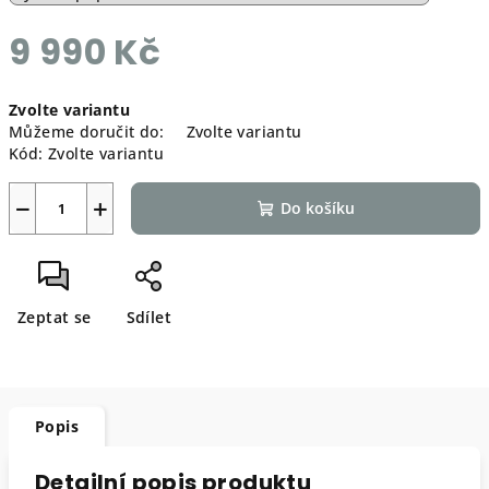
9 990 Kč
Měrná
Zvolte variantu
cena:
Můžeme doručit do:
Zvolte variantu
Kód:
Zvolte variantu
−
+
Do košíku
Zeptat se
Sdílet
Popis
Detailní popis produktu