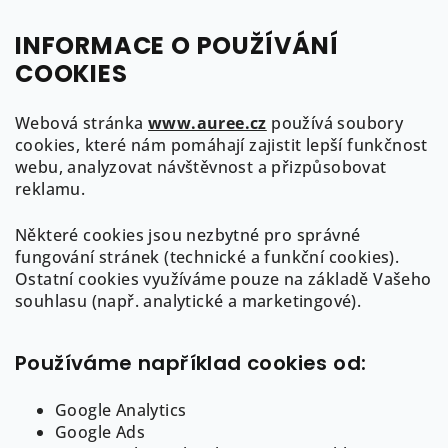
drahokam
:
diamant
INFORMACE O POUŽÍVÁNÍ
styl
:
více kamenů
COOKIES
hmotnost
:
0,95g
Webová stránka
www.auree.cz
používá soubory
cookies, které nám pomáhají zajistit lepší funkčnost
webu, analyzovat návštěvnost a přizpůsobovat
Z
reklamu.
á
Některé cookies jsou nezbytné pro správné
p
Kontakt
fungování stránek (technické a funkční cookies).
a
Ostatní cookies využíváme pouze na základě Vašeho
info
@
auree.cz
t
souhlasu (např. analytické a marketingové).
722 21 21 92
í
Používáme například cookies od:
Google Analytics
Google Ads
Informace pro Vás