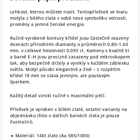
Lehkost, kterou můžete nosit. Tentopřívěsek ve tvaru
motýla z bílého zlata v sobě nese symboliku volnosti,
proměny a jemné ženské energie.
Ručně vyrobené kontury křídel jsou částečně osazeny
dvanácti přírodními diamanty o průměrech 0,80–1,60
mm, v celkové hmotnosti 0,093 ct. Kameny v kvalitě SI
a barvě E–H jsou precizně zasazeny pod mikroskopem
tak, aby bezpečně držely a vynikly v každém záblesku
světla. Motýl působí elegantně a živě – s rozpětím
křídel 18 mm se stává jemným, ale poutavým
šperkem.
Každý detail vznikl ručně s maximální péčí.
Přívěsek je vyroben v bílém zlatě, ostatní varianty na
objednávku (foto v dalších barvách zlata je pouze
ilustrační).
🔸 Materiál: 14kt zlato (Au 585/1000)