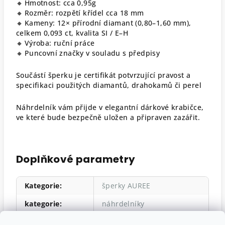
🔸 Hmotnost: cca 0,95g
🔸 Rozměr: rozpětí křídel cca 18 mm
🔸 Kameny: 12× přírodní diamant (0,80–1,60 mm),
celkem 0,093 ct, kvalita SI / E–H
🔸 Výroba: ruční práce
🔸 Puncovní značky v souladu s předpisy
Součástí šperku je certifikát potvrzující pravost a
specifikaci použitých diamantů, drahokamů či perel
Náhrdelník vám přijde v elegantní dárkové krabičce,
ve které bude bezpečně uložen a připraven zazářit.
Doplňkové parametry
Kategorie
:
šperky AUREE
kategorie
:
náhrdelníky
materiál
:
bílé zlato 585/1000