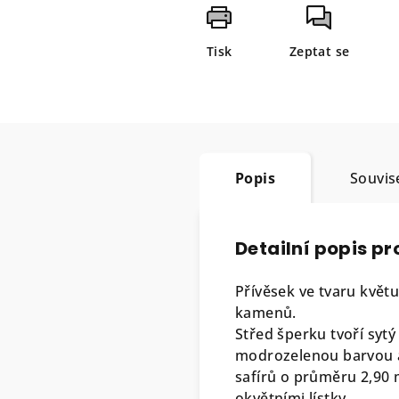
Tisk
Zeptat se
Popis
Souvise
Detailní popis p
Přívěsek ve tvaru květu
kamenů.
Střed šperku tvoří syt
modrozelenou barvou a
safírů o průměru 2,90 m
okvětními lístky.