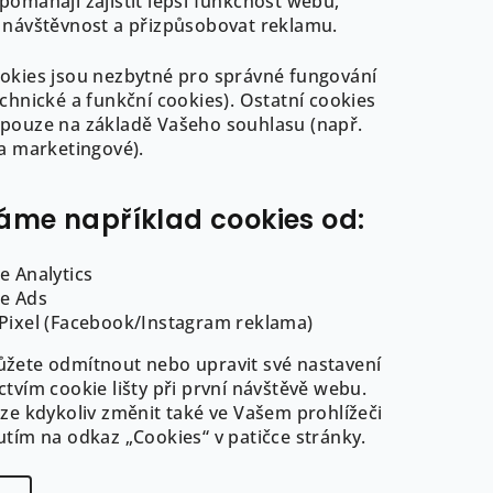
pomáhají zajistit lepší funkčnost webu,
 návštěvnost a přizpůsobovat reklamu.
okies jsou nezbytné pro správné fungování
echnické a funkční cookies). Ostatní cookies
pouze na základě Vašeho souhlasu (např.
 a marketingové).
ormace pro Vás
áme například cookies od:
EE
dní podmínky
e Analytics
ní značení a ryzost
e Ads
ů
Pixel (Facebook/Instagram reklama)
žete odmítnout nebo upravit své nastavení
es
ctvím cookie lišty při první návštěvě webu.
lze kdykoliv změnit také ve Vašem prohlížeči
utím na odkaz „Cookies“ v patičce stránky.