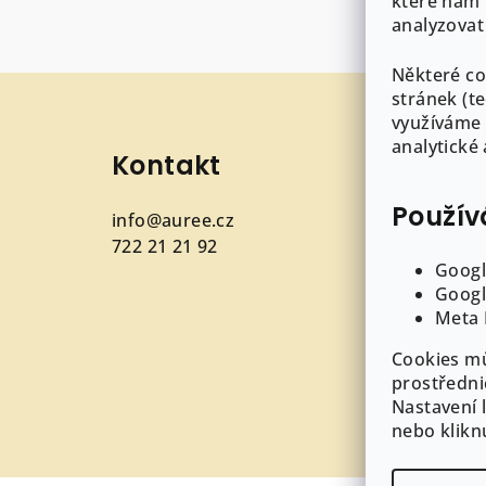
které nám 
analyzovat
Některé co
Z
stránek (t
á
využíváme 
analytické
Kontakt
Inf
p
a
Použív
info
@
auree.cz
O AUR
t
722 21 21 92
Obcho
Googl
Puncov
í
Googl
šperk
Meta 
GDPR
Cookies mů
Cooki
prostředni
Nastavení 
nebo klikn