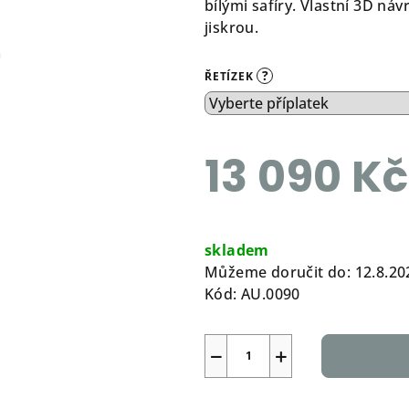
bílými safíry. Vlastní 3D ná
jiskrou.
?
ŘETÍZEK
13 090 Kč
Měrná
cena:
skladem
Můžeme doručit do:
12.8.20
Kód:
AU.0090
−
+