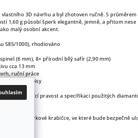
ě vlastního 3D návrhu a byl zhotoven ručně. S průměrem
í 1,60 g působí šperk elegantně, jemně, a přitom nese
jako malý osobní akcent.
 (Au 585/1000), rhodiováno
spinel (6 mm), 8× přírodní bílý safír (2,90 mm)
tivu cca 13 mm
ávrh, ruční práce
ouladu s předpisy
ouhlasím
ifikát potvrzující pravost a specifikaci použitých diamant
v elegantní dárkové krabičce, ve které bude bezpečně ul