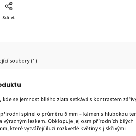
Sdílet
jící soubory (1)
roduktu
, kde se jemnost bílého zlata setkává s kontrastem zářiv
ý přírodní spinel o průměru 6 mm – kámen s hlubokou t
 výrazným leskem. Obklopuje jej osm přírodních bílých
m, které vytvářejí iluzi rozkvetlé květiny s jiskřivými