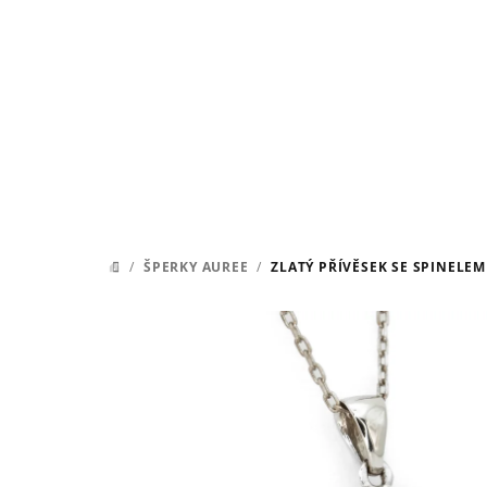
Přejít
na
obsah
/
ŠPERKY AUREE
/
ZLATÝ PŘÍVĚSEK SE SPINELEM
DOMŮ