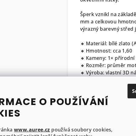
Šperk vznikl na základ
mm a celkovou hmotnost
výrazný barevný střed 
🔸 Materiál: bílé zlato
🔸 Hmotnost: cca 1,60
🔸 Kameny: 1× přírodní 
🔸 Rozměr: průměr mo
🔸 Výroba: vlastní 3D n
🔸 Puncovní značky v s
S
Součástí šperku je cert
RMACE O POUŽÍVÁNÍ
drahokamů či perel
KIES
Náhrdelník vám přijde 
a připraven zazářit.
ránka
www.auree.cz
používá soubory cookies,