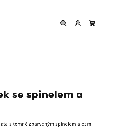
Hledat
Přihlášení
Nákupní
košík
ek se spinelem a
zlata s temně zbarveným spinelem a osmi