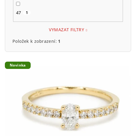
47
1
VYMAZAT FILTRY
Položek k zobrazení:
1
V
Novinka
ý
p
i
s
p
r
o
d