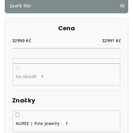
p
Zavřít filtr
r
o
Cena
d
u
32990
Kč
32991
Kč
k
t
ů
Na skladě
0
Značky
AUREE | Fine Jewelry
1