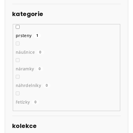
kategorie
prsteny
1
náušnice
0
náramky
0
náhrdelníky
0
řetízky
0
kolekce