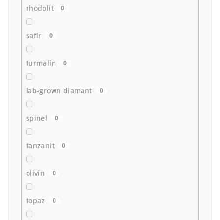
rhodolit
0
safír
0
turmalín
0
lab-grown diamant
0
spinel
0
tanzanit
0
olivín
0
topaz
0