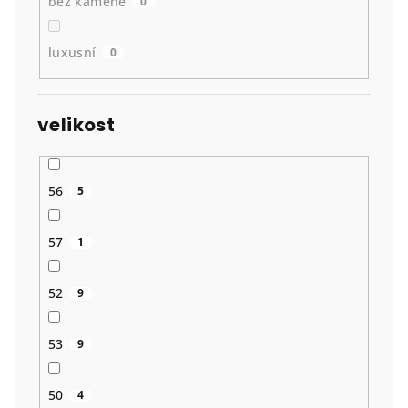
bez kamene
0
luxusní
0
velikost
56
5
57
1
52
9
53
9
50
4