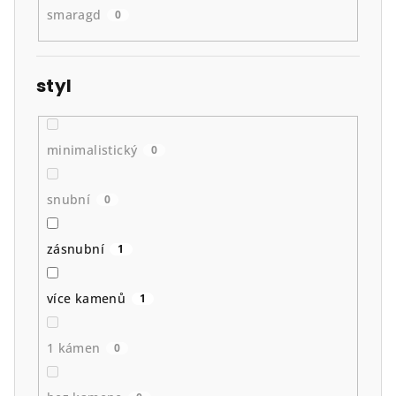
smaragd
0
styl
minimalistický
0
snubní
0
zásnubní
1
více kamenů
1
1 kámen
0