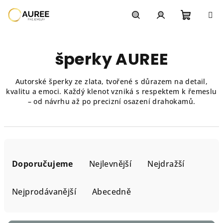
Přejít
na
obsah
Nákupn
Hledat
Přihlášení
šperky AUREE
košík
Autorské šperky ze zlata, tvořené s důrazem na detail,
kvalitu a emoci. Každý klenot vzniká s respektem k řemeslu
– od návrhu až po precizní osazení drahokamů.
Ř
a
Doporučujeme
Nejlevnější
Nejdražší
z
e
Nejprodávanější
Abecedně
n
í