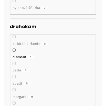
nylonová šňůrka
0
drahokam
kubická zirkonie
0
diamant
1
perla
0
apatit
0
morganit
0