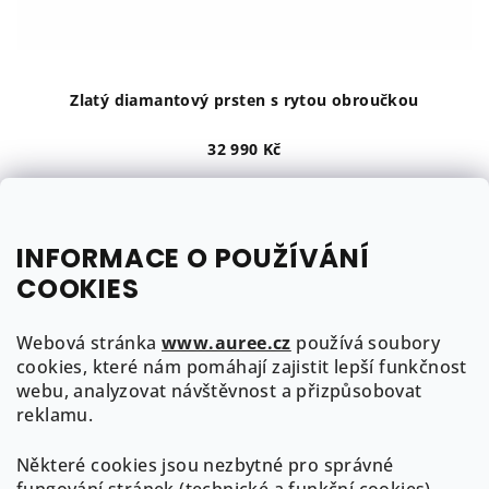
u
k
t
ů
Zlatý diamantový prsten s rytou obroučkou
32 990 Kč
žluté zlato
bílé zlato
růžové zlato
do 3 týdnů
INFORMACE O POUŽÍVÁNÍ
COOKIES
Detail
Webová stránka
www.auree.cz
používá soubory
1
položek celkem
cookies, které nám pomáhají zajistit lepší funkčnost
O
webu, analyzovat návštěvnost a přizpůsobovat
v
Z
reklamu.
l
á
á
Některé cookies jsou nezbytné pro správné
p
Kontakt
d