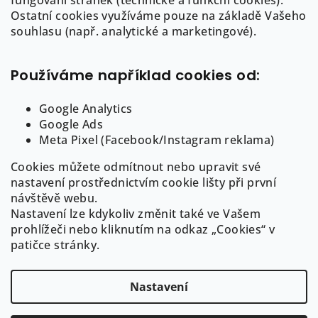
fungování stránek (technické a funkční cookies).
a
a
Ostatní cookies využíváme pouze na základě Vašeho
c
info
@
auree.cz
t
souhlasu (např. analytické a marketingové).
í
722 21 21 92
í
p
r
Používáme například cookies od:
v
k
Google Analytics
y
Google Ads
Informace pro Vás
v
Meta Pixel (Facebook/Instagram reklama)
ý
Cookies můžete odmítnout nebo upravit své
O AUREE
p
nastavení prostřednictvím cookie lišty při první
i
Obchodní podmínky
návštěvě webu.
s
Puncovní značení a ryzost šperků
Nastavení lze kdykoliv změnit také ve Vašem
u
GDPR
prohlížeči nebo kliknutím na odkaz „Cookies“ v
Cookies
patičce stránky.
Nastavení
Copyright 2026
AUREE | Fine Jewelry
. Všechna práva