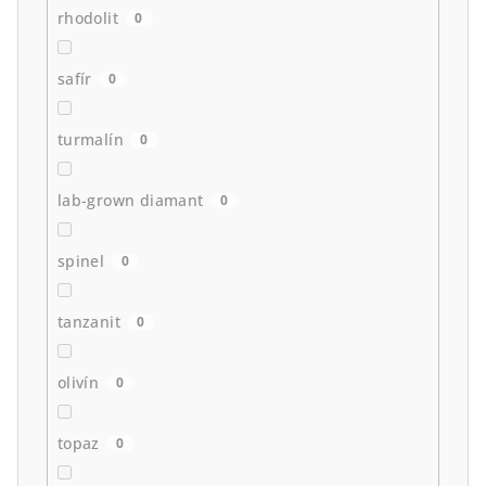
rhodolit
0
safír
0
turmalín
0
lab-grown diamant
0
spinel
0
tanzanit
0
olivín
0
topaz
0