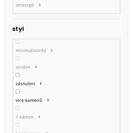
smaragd
0
styl
minimalistický
0
snubní
0
zásnubní
1
více kamenů
1
1 kámen
0