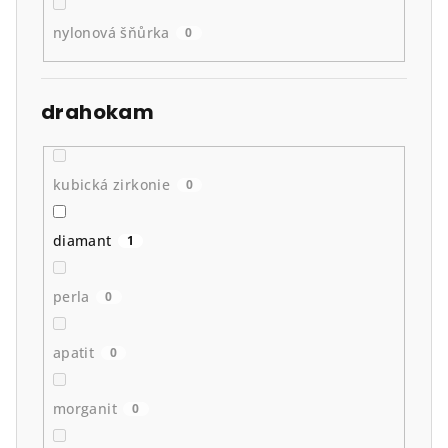
nylonová šňůrka
0
drahokam
kubická zirkonie
0
diamant
1
perla
0
apatit
0
morganit
0