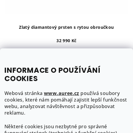
u
k
t
ů
Zlatý diamantový prsten s rytou obroučkou
32 990 Kč
žluté zlato
bílé zlato
růžové zlato
do 3 týdnů
INFORMACE O POUŽÍVÁNÍ
COOKIES
Detail
Webová stránka
www.auree.cz
používá soubory
1
položek celkem
cookies, které nám pomáhají zajistit lepší funkčnost
O
webu, analyzovat návštěvnost a přizpůsobovat
v
Z
reklamu.
l
á
á
Některé cookies jsou nezbytné pro správné
p
Kontakt
d