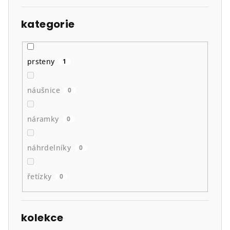
kategorie
prsteny
1
náušnice
0
náramky
0
náhrdelníky
0
řetízky
0
kolekce