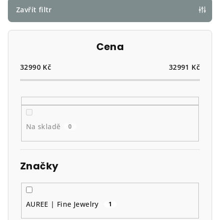
p
Zavřít filtr
r
o
Cena
d
u
32990
Kč
32991
Kč
k
t
ů
Na skladě
0
Značky
AUREE | Fine Jewelry
1