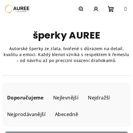
Přejít
na
obsah
Nákupn
Hledat
Přihlášení
šperky AUREE
košík
Autorské šperky ze zlata, tvořené s důrazem na detail,
kvalitu a emoci. Každý klenot vzniká s respektem k řemeslu
– od návrhu až po precizní osazení drahokamů.
Ř
a
Doporučujeme
Nejlevnější
Nejdražší
z
e
Nejprodávanější
Abecedně
n
í