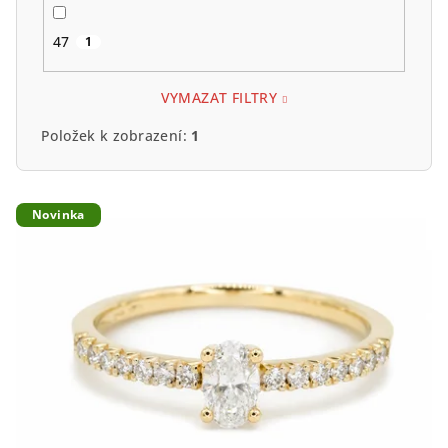
47
1
VYMAZAT FILTRY
Položek k zobrazení:
1
V
Novinka
ý
p
i
s
p
r
o
d