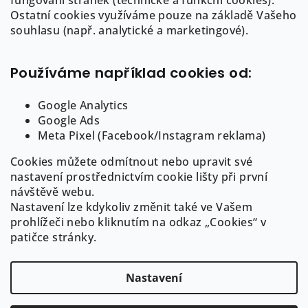
fungování stránek (technické a funkční cookies).
a
a
Ostatní cookies využíváme pouze na základě Vašeho
c
info
@
auree.cz
t
souhlasu (např. analytické a marketingové).
í
722 21 21 92
í
p
r
Používáme například cookies od:
v
k
Google Analytics
y
Google Ads
Informace pro Vás
v
Meta Pixel (Facebook/Instagram reklama)
ý
Cookies můžete odmítnout nebo upravit své
O AUREE
p
nastavení prostřednictvím cookie lišty při první
i
Obchodní podmínky
návštěvě webu.
s
Puncovní značení a ryzost šperků
Nastavení lze kdykoliv změnit také ve Vašem
u
GDPR
prohlížeči nebo kliknutím na odkaz „Cookies“ v
Cookies
patičce stránky.
Nastavení
Copyright 2026
AUREE | Fine Jewelry
. Všechna práva