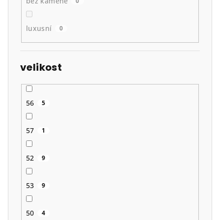
bez kamene
0
luxusní
0
velikost
56
5
57
1
52
9
53
9
50
4