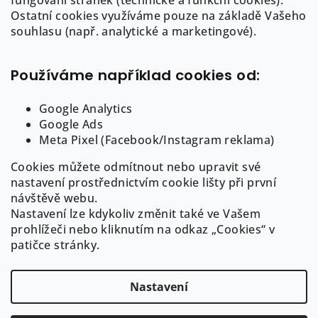
fungování stránek (technické a funkční cookies).
a
a
Ostatní cookies využíváme pouze na základě Vašeho
c
info
@
auree.cz
t
souhlasu (např. analytické a marketingové).
í
722 21 21 92
í
p
r
Používáme například cookies od:
v
k
Google Analytics
y
Google Ads
Informace pro Vás
v
Meta Pixel (Facebook/Instagram reklama)
ý
Cookies můžete odmítnout nebo upravit své
O AUREE
p
nastavení prostřednictvím cookie lišty při první
i
Obchodní podmínky
návštěvě webu.
s
Puncovní značení a ryzost šperků
Nastavení lze kdykoliv změnit také ve Vašem
u
GDPR
prohlížeči nebo kliknutím na odkaz „Cookies“ v
Cookies
patičce stránky.
Nastavení
Copyright 2026
AUREE | Fine Jewelry
. Všechna práva