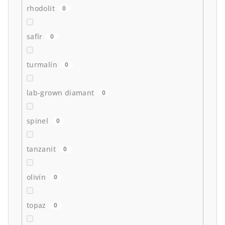
rhodolit
0
safír
0
turmalín
0
lab-grown diamant
0
spinel
0
tanzanit
0
olivín
0
topaz
0