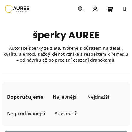
Přejít
na
obsah
Nákupn
Hledat
Přihlášení
šperky AUREE
košík
Autorské šperky ze zlata, tvořené s důrazem na detail,
kvalitu a emoci. Každý klenot vzniká s respektem k řemeslu
– od návrhu až po precizní osazení drahokamů.
Ř
a
Doporučujeme
Nejlevnější
Nejdražší
z
e
Nejprodávanější
Abecedně
n
í