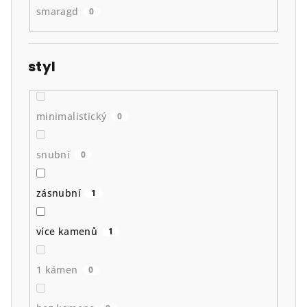
smaragd
0
styl
minimalistický
0
snubní
0
zásnubní
1
více kamenů
1
1 kámen
0