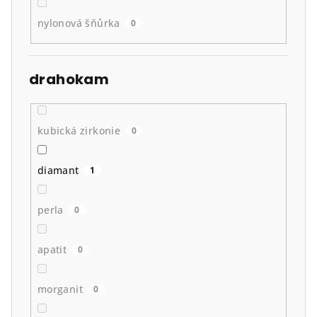
nylonová šňůrka
0
drahokam
kubická zirkonie
0
diamant
1
perla
0
apatit
0
morganit
0