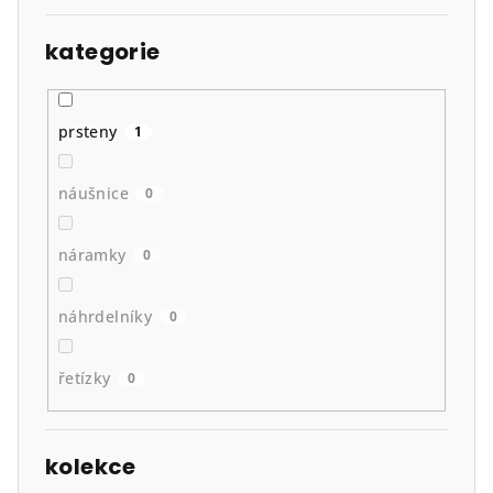
kategorie
prsteny
1
náušnice
0
náramky
0
náhrdelníky
0
řetízky
0
kolekce