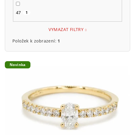
47
1
VYMAZAT FILTRY
Položek k zobrazení:
1
V
Novinka
ý
p
i
s
p
r
o
d