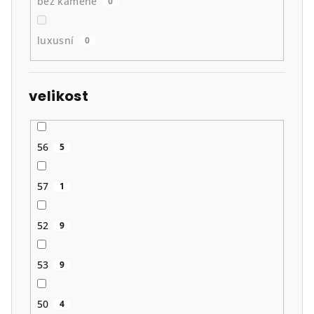
bez kamene
0
luxusní
0
velikost
56
5
57
1
52
9
53
9
50
4