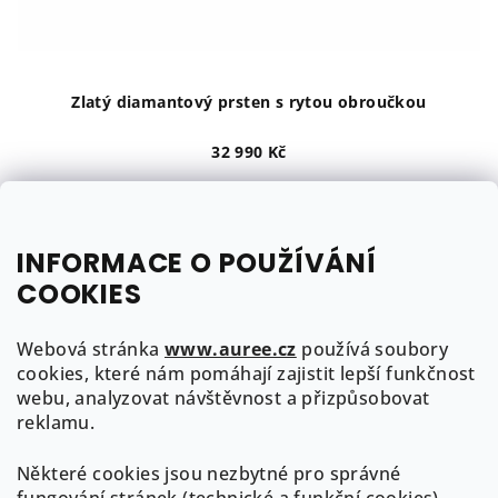
u
k
t
ů
Zlatý diamantový prsten s rytou obroučkou
32 990 Kč
žluté zlato
bílé zlato
růžové zlato
do 3 týdnů
INFORMACE O POUŽÍVÁNÍ
COOKIES
Detail
Webová stránka
www.auree.cz
používá soubory
1
položek celkem
cookies, které nám pomáhají zajistit lepší funkčnost
O
webu, analyzovat návštěvnost a přizpůsobovat
v
Z
reklamu.
l
á
á
Některé cookies jsou nezbytné pro správné
p
Kontakt
d