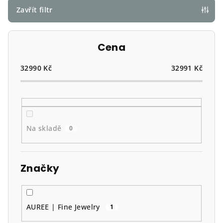
p
Zavřít filtr
r
o
Cena
d
u
32990
Kč
32991
Kč
k
t
ů
Na skladě
0
Značky
AUREE | Fine Jewelry
1