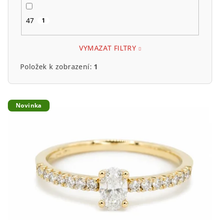
47
1
VYMAZAT FILTRY
Položek k zobrazení:
1
V
Novinka
ý
p
i
s
p
r
o
d