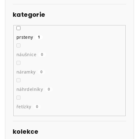
kategorie
prsteny
1
náušnice
0
náramky
0
náhrdelníky
0
řetízky
0
kolekce