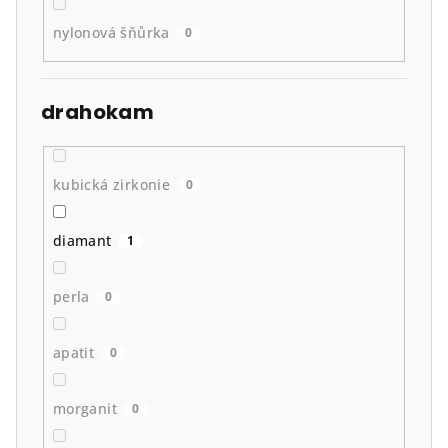
nylonová šňůrka
0
drahokam
kubická zirkonie
0
diamant
1
perla
0
apatit
0
morganit
0