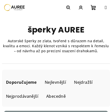
Přejít
na
obsah
Nákupn
Hledat
Přihlášení
šperky AUREE
košík
Autorské šperky ze zlata, tvořené s důrazem na detail,
kvalitu a emoci. Každý klenot vzniká s respektem k řemeslu
– od návrhu až po precizní osazení drahokamů.
Ř
a
Doporučujeme
Nejlevnější
Nejdražší
z
e
Nejprodávanější
Abecedně
n
í