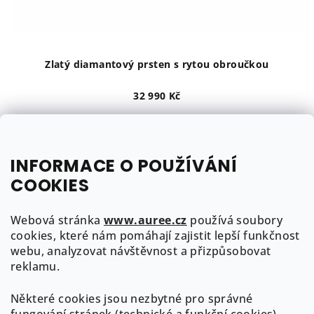
u
k
t
ů
Zlatý diamantový prsten s rytou obroučkou
32 990 Kč
žluté zlato
bílé zlato
růžové zlato
do 3 týdnů
INFORMACE O POUŽÍVÁNÍ
COOKIES
Detail
Webová stránka
www.auree.cz
používá soubory
1
položek celkem
cookies, které nám pomáhají zajistit lepší funkčnost
O
webu, analyzovat návštěvnost a přizpůsobovat
v
Z
reklamu.
l
á
á
Některé cookies jsou nezbytné pro správné
p
Kontakt
d