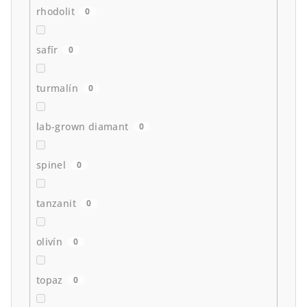
rhodolit
0
safír
0
turmalín
0
lab-grown diamant
0
spinel
0
tanzanit
0
olivín
0
topaz
0