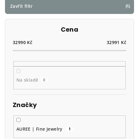
p
Zavřít filtr
r
o
Cena
d
u
32990
Kč
32991
Kč
k
t
ů
Na skladě
0
Značky
AUREE | Fine Jewelry
1