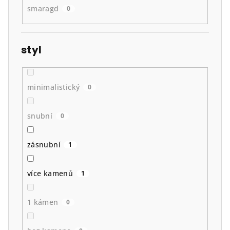
smaragd
0
styl
minimalistický
0
snubní
0
zásnubní
1
více kamenů
1
1 kámen
0