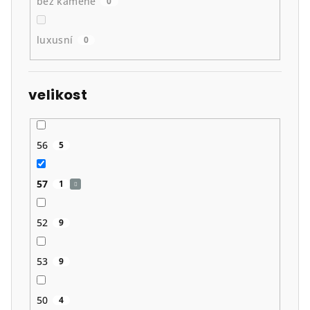
bez kamene
0
luxusní
0
velikost
56
5
57
1
52
9
53
9
50
4