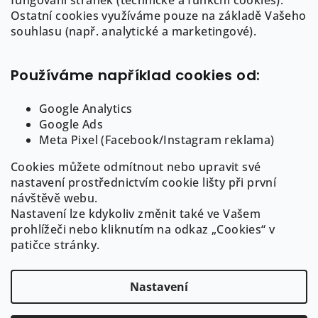
fungování stránek (technické a funkční cookies).
a
a
Ostatní cookies využíváme pouze na základě Vašeho
c
info
@
auree.cz
t
souhlasu (např. analytické a marketingové).
í
722 21 21 92
í
p
r
Používáme například cookies od:
v
k
Google Analytics
y
Google Ads
Informace pro Vás
v
Meta Pixel (Facebook/Instagram reklama)
ý
Cookies můžete odmítnout nebo upravit své
O AUREE
p
nastavení prostřednictvím cookie lišty při první
i
Obchodní podmínky
návštěvě webu.
s
Puncovní značení a ryzost šperků
Nastavení lze kdykoliv změnit také ve Vašem
u
GDPR
prohlížeči nebo kliknutím na odkaz „Cookies“ v
Cookies
patičce stránky.
Nastavení
Copyright 2026
AUREE | Fine Jewelry
. Všechna práva