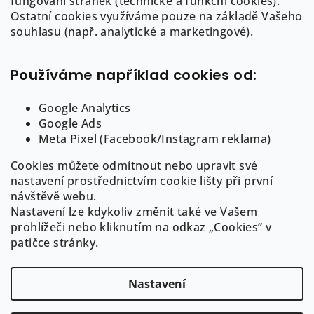
fungování stránek (technické a funkční cookies).
a
Ostatní cookies využíváme pouze na základě Vašeho
info
@
auree.cz
t
souhlasu (např. analytické a marketingové).
722 21 21 92
í
Používáme například cookies od:
Google Analytics
Google Ads
Informace pro Vás
Meta Pixel (Facebook/Instagram reklama)
Cookies můžete odmítnout nebo upravit své
O AUREE
nastavení prostřednictvím cookie lišty při první
Obchodní podmínky
návštěvě webu.
Puncovní značení a ryzost šperků
Nastavení lze kdykoliv změnit také ve Vašem
GDPR
prohlížeči nebo kliknutím na odkaz „Cookies“ v
Cookies
patičce stránky.
Nastavení
Copyright 2026
AUREE | Fine Jewelry
. Všechna práva