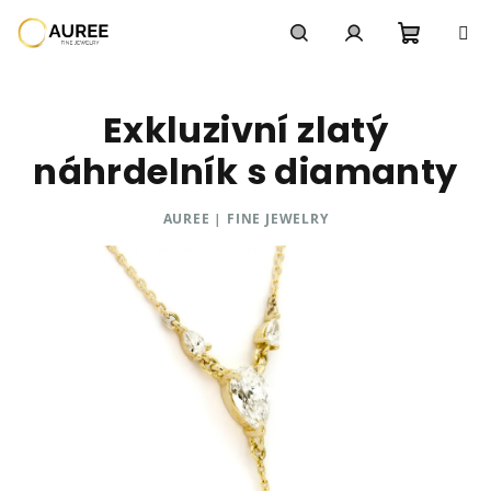
Přejít
na
obsah
Nákupn
Hledat
Přihlášení
Exkluzivní zlatý
košík
náhrdelník s diamanty
AUREE | FINE JEWELRY