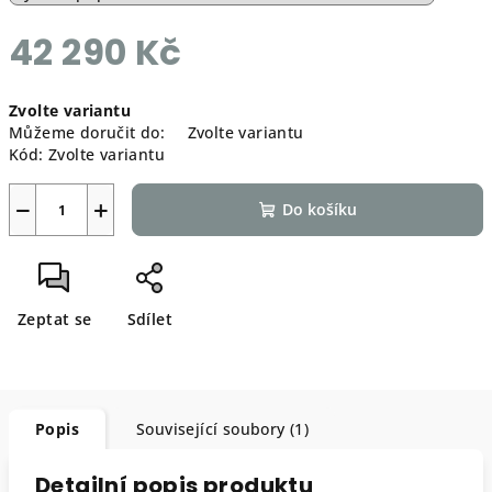
42 290 Kč
Měrná
Zvolte variantu
cena:
Můžeme doručit do:
Zvolte variantu
Kód:
Zvolte variantu
−
+
Do košíku
Zeptat se
Sdílet
Popis
Související soubory (1)
Detailní popis produktu