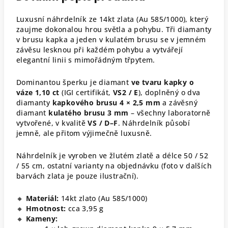
Luxusní náhrdelník ze 14kt zlata (Au 585/1000), který
zaujme dokonalou hrou světla a pohybu. Tři diamanty
v brusu kapka a jeden v kulatém brusu se v jemném
závěsu lesknou při každém pohybu a vytvářejí
elegantní linii s mimořádným třpytem.
Dominantou šperku je diamant
ve tvaru kapky o
váze 1,10 ct
(IGI certifikát,
VS2 / E
), doplněný o dva
diamanty
kapkového brusu 4 × 2,5 mm
a závěsný
diamant
kulatého brusu 3 mm
– všechny laboratorně
vytvořené, v kvalitě
VS / D–F
. Náhrdelník působí
jemně, ale přitom výjimečně luxusně.
Náhrdelník je vyroben ve žlutém zlatě a délce 50 / 52
/ 55 cm, ostatní varianty na objednávku (foto v dalších
barvách zlata je pouze ilustrační).
🔸
Materiál:
14kt zlato (Au 585/1000)
🔸
Hmotnost:
cca 3,95 g
🔸
Kameny: