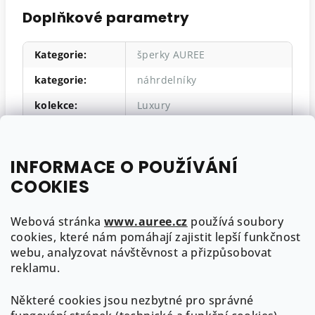
Doplňkové parametry
Kategorie
:
šperky AUREE
kategorie
:
náhrdelníky
kolekce
:
Luxury
materiál
:
žluté zlato 585/1000
drahokam
:
diamant
INFORMACE O POUŽÍVÁNÍ
styl
:
více kamenů
,
luxusní
COOKIES
hmotnost
:
3,95g
Webová stránka
www.auree.cz
používá soubory
cookies, které nám pomáhají zajistit lepší funkčnost
webu, analyzovat návštěvnost a přizpůsobovat
Z
reklamu.
á
Některé cookies jsou nezbytné pro správné
p
Kontakt