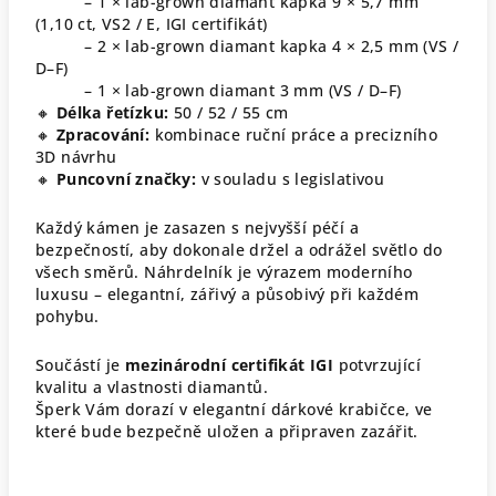
– 1 × lab-grown diamant kapka 9 × 5,7 mm
(1,10 ct, VS2 / E, IGI certifikát)
– 2 × lab-grown diamant kapka 4 × 2,5 mm (VS /
D–F)
– 1 × lab-grown diamant 3 mm (VS / D–F)
🔸
Délka řetízku:
50 / 52 / 55 cm
🔸
Zpracování:
kombinace ruční práce a precizního
3D návrhu
🔸
Puncovní značky:
v souladu s legislativou
Každý kámen je zasazen s nejvyšší péčí a
bezpečností, aby dokonale držel a odrážel světlo do
všech směrů. Náhrdelník je výrazem moderního
luxusu – elegantní, zářivý a působivý při každém
pohybu.
Součástí je
mezinárodní certifikát IGI
potvrzující
kvalitu a vlastnosti diamantů.
Šperk Vám dorazí v elegantní dárkové krabičce, ve
které bude bezpečně uložen a připraven zazářit.