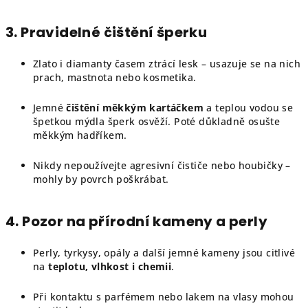
3. Pravidelné čištění šperku
Zlato i diamanty časem ztrácí lesk – usazuje se na nich
prach, mastnota nebo kosmetika.
Jemné
čištění měkkým kartáčkem
a teplou vodou se
špetkou mýdla šperk osvěží. Poté důkladně osušte
měkkým hadříkem.
Nikdy nepoužívejte agresivní čističe nebo houbičky –
mohly by povrch poškrábat.
4. Pozor na přírodní kameny a perly
Perly, tyrkysy, opály a další jemné kameny jsou citlivé
na
teplotu, vlhkost i chemii
.
Při kontaktu s parfémem nebo lakem na vlasy mohou