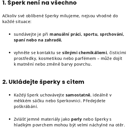
1. Šperk není na všechno
Ačkoliv své oblíbené šperky milujeme, nejsou vhodné do
každé situace:
sundávejte je při
manuální práci, sportu, sprchování,
spaní nebo na zahradě
,
vyhněte se kontaktu se
silnými chemikáliemi
, čisticími
prostředky, kosmetikou nebo parfémem – může dojít
k matnění nebo změně barvy povrchu.
2. Ukládejte šperky s citem
Každý šperk uchovávejte
samostatně
, ideálně v
měkkém sáčku nebo šperkovnici. Předejdete
poškrábání.
Zvlášť jemné materiály jako
perly
nebo šperky s
hladkým povrchem mohou být velmi náchylné na otěr.