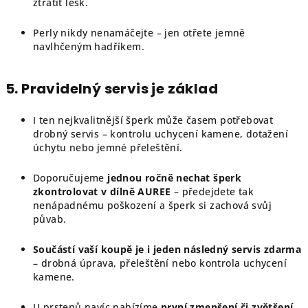
ztratit lesk.
Perly nikdy nenamáčejte – jen otřete jemně
navlhčeným hadříkem.
5. Pravidelný servis je základ
I ten nejkvalitnější šperk může časem potřebovat
drobný servis – kontrolu uchycení kamene, dotažení
úchytu nebo jemné přeleštění.
Doporučujeme
jednou ročně nechat šperk
zkontrolovat v dílně AUREE
– předejdete tak
nenápadnému poškození a šperk si zachová svůj
půvab.
Součástí vaší koupě je i jeden následný servis zdarma
– drobná úprava, přeleštění nebo kontrola uchycení
kamene.
U prstenů navíc nabízíme
první zmenšení či zvětšení