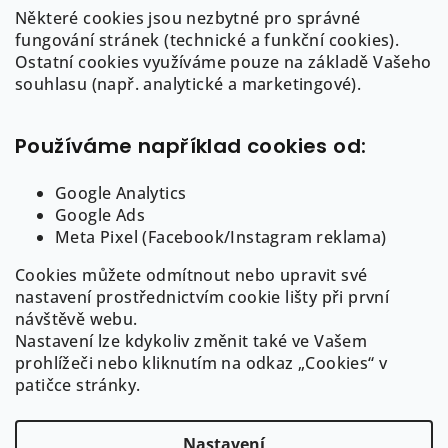
á
Některé cookies jsou nezbytné pro správné
p
Kontakt
fungování stránek (technické a funkční cookies).
a
Ostatní cookies využíváme pouze na základě Vašeho
info
@
auree.cz
t
souhlasu (např. analytické a marketingové).
722 21 21 92
í
Používáme například cookies od:
Google Analytics
Google Ads
Informace pro Vás
Meta Pixel (Facebook/Instagram reklama)
Cookies můžete odmítnout nebo upravit své
O AUREE
nastavení prostřednictvím cookie lišty při první
Obchodní podmínky
návštěvě webu.
Puncovní značení a ryzost šperků
Nastavení lze kdykoliv změnit také ve Vašem
GDPR
prohlížeči nebo kliknutím na odkaz „Cookies“ v
Cookies
patičce stránky.
Nastavení