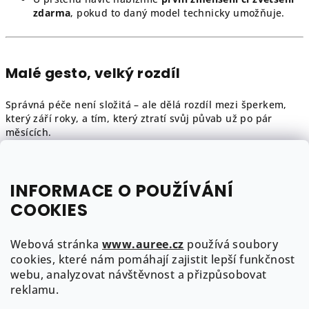
zdarma
, pokud to daný model technicky umožňuje.
Malé gesto, velký rozdíl
Správná péče není složitá – ale dělá rozdíl mezi šperkem,
který září roky, a tím, který ztratí svůj půvab už po pár
měsících.
AUREE šperky jsou vytvořené s precizností a respektem k
materiálu. Dejte jim stejnou péči – a budou vám dělat radost
INFORMACE O POUŽÍVÁNÍ
celý život.
COOKIES
Webová stránka
www.auree.cz
používá soubory
Předchozí článek
Další článek
cookies, které nám pomáhají zajistit lepší funkčnost
webu, analyzovat návštěvnost a přizpůsobovat
Z
reklamu.